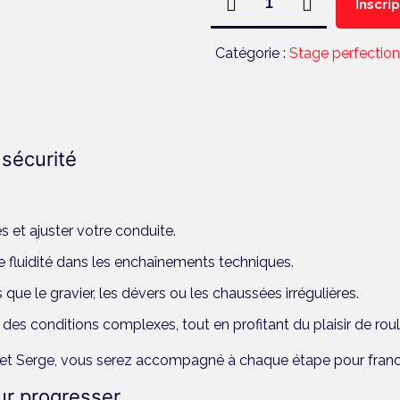
Inscri
de
Stageperfectionnement
Catégorie :
Stage perfectio
routeSamedi
02/05/2026
t sécurité
s et ajuster votre conduite.
e fluidité dans les enchaînements techniques.
s que le gravier, les dévers ou les chaussées irrégulières.
des conditions complexes, tout en profitant du plaisir de roul
n et Serge, vous serez accompagné à chaque étape pour franc
ur progresser