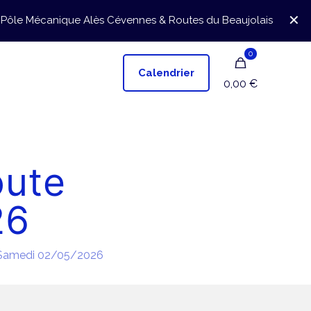
✕
Pôle Mécanique Alès Cévennes & Routes du Beaujolais
0
Calendrier
0,00 €
oute
26
eSamedi 02/05/2026