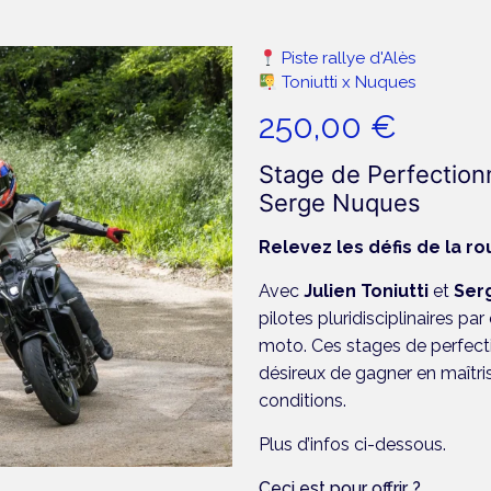
Piste rallye d'Alès
Toniutti x Nuques
250,00
€
Stage de Perfectionn
Serge Nuques
Relevez les défis de la ro
Avec
Julien Toniutti
et
Ser
pilotes pluridisciplinaires p
moto. Ces stages de perfec
désireux de gagner en maîtris
conditions.
Plus d’infos ci-dessous.
Ceci est pour offrir ?