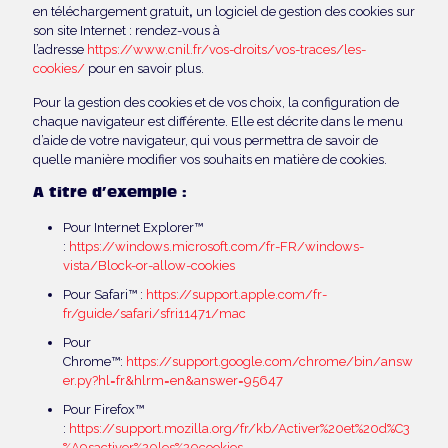
en téléchargement gratuit
,
un logiciel de gestion des cookies sur
son site Internet : rendez-vous à
l’adresse
https://www.cnil.fr/vos-droits/vos-traces/les-
cookies/
pour en savoir plus.
Pour la gestion des cookies et de vos choix, la configuration de
chaque navigateur est différente. Elle est décrite dans le menu
d’aide de votre navigateur, qui vous permettra de savoir de
quelle manière modifier vos souhaits en matière de cookies.
A titre d’exemple :
Pour Internet Explorer™
:
https://windows.microsoft.com/fr-FR/windows-
vista/Block-or-allow-cookies
Pour Safari™ :
https://support.apple.com/fr-
fr/guide/safari/sfri11471/mac
Pour
Chrome™:
https://support.google.com/chrome/bin/answ
er.py?hl=fr&hlrm=en&answer=95647
Pour Firefox™
:
https://support.mozilla.org/fr/kb/Activer%20et%20d%C3
%A9sactiver%20les%20cookies